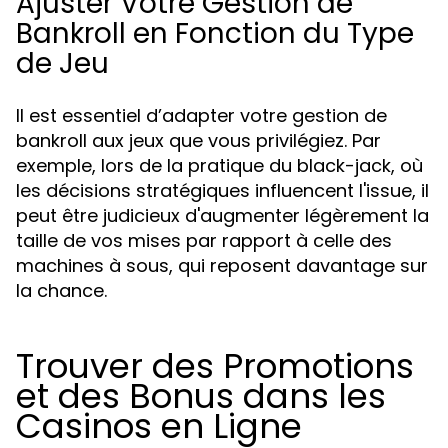
Ajuster Votre Gestion de
Bankroll en Fonction du Type
de Jeu
Il est essentiel d’adapter votre gestion de
bankroll aux jeux que vous privilégiez. Par
exemple, lors de la pratique du black-jack, où
les décisions stratégiques influencent l'issue, il
peut être judicieux d'augmenter légèrement la
taille de vos mises par rapport à celle des
machines à sous, qui reposent davantage sur
la chance.
Trouver des Promotions
et des Bonus dans les
Casinos en Ligne