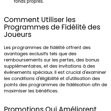
fonds propres.
Comment Utiliser les
Programmes de Fidélité des
Joueurs
Les programmes de fidélité offrent des
avantages exclusifs tels que des
remboursements sur les pertes, des bonus
supplémentaires, et des invitations à des
événements spéciaux. Il est crucial d'examiner
les conditions d'éligibilité et d'utilisation des
points des programmes de fidélisation afin de
maximiser les bénéfices.
Promotions Qui Améliorent