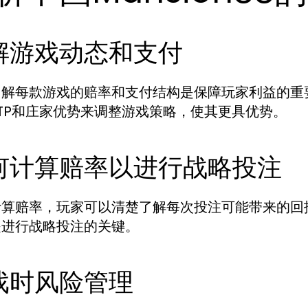
解游戏动态和支付
解每款游戏的赔率和支付结构是保障玩家利益的重要步
TP和庄家优势来调整游戏策略，使其更具优势。
何计算赔率以进行战略投注
计算赔率，玩家可以清楚了解每次投注可能带来的回
是进行战略投注的关键。
戏时风险管理