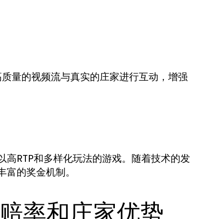
过高质量的视频流与真实的庄家进行互动，增强
高RTP和多样化玩法的游戏。随着技术的发
丰富的奖金机制。
8的赔率和庄家优势