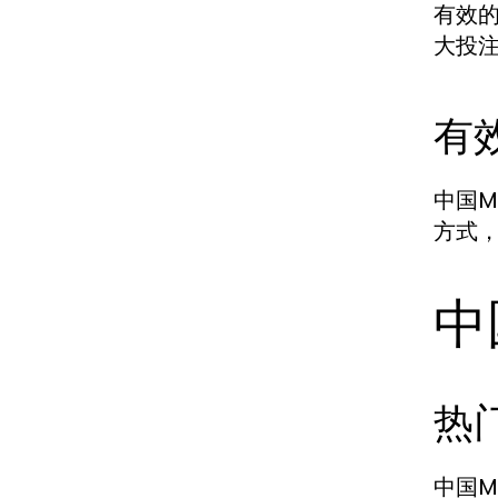
有效的
大投
有
中国M
方式
中
热
中国M