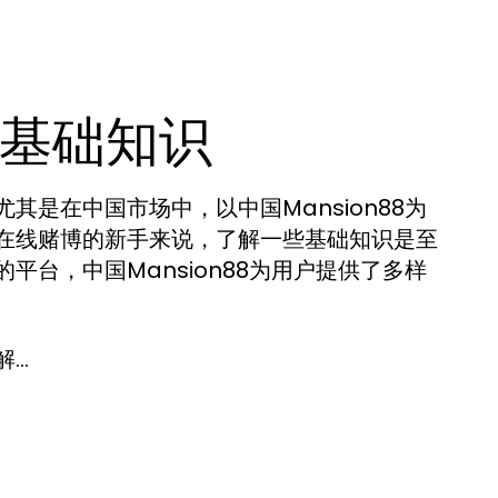
的基础知识
是在中国市场中，以中国Mansion88为
在线赌博的新手来说，了解一些基础知识是至
台，中国Mansion88为用户提供了多样
..