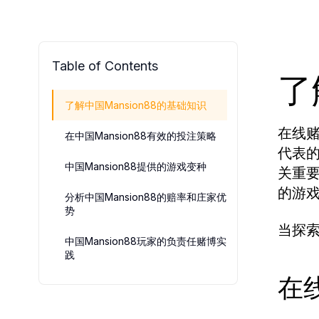
Table of Contents
了
了解中国Mansion88的基础知识
在线赌
在中国Mansion88有效的投注策略
代表
中国Mansion88提供的游戏变种
关重要
的游
分析中国Mansion88的赔率和庄家优
势
当探
中国Mansion88玩家的负责任赌博实
践
在