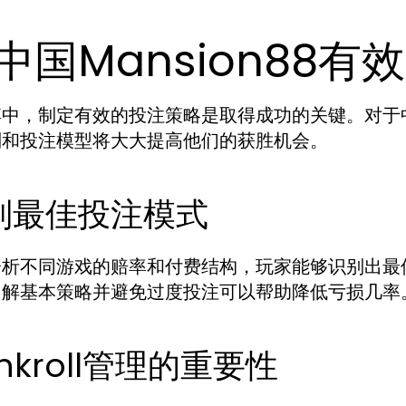
中国Mansion88
中，制定有效的投注策略是取得成功的关键。对于中国
则和投注模型将大大提高他们的获胜机会。
别最佳投注模式
分析不同游戏的赔率和付费结构，玩家能够识别出最
了解基本策略并避免过度投注可以帮助降低亏损几率
nkroll管理的重要性