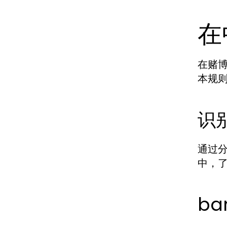
在
在赌博
本规
识
通过
中，
ba