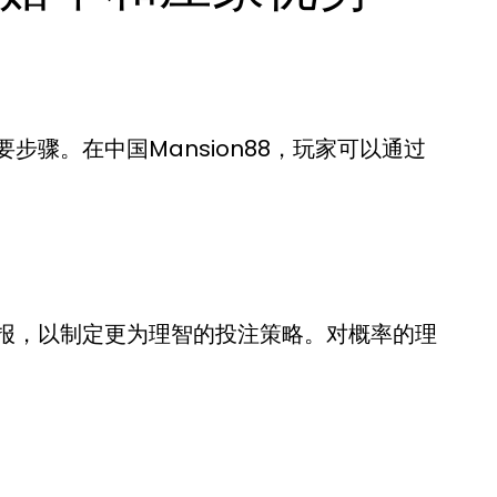
骤。在中国Mansion88，玩家可以通过
报，以制定更为理智的投注策略。对概率的理