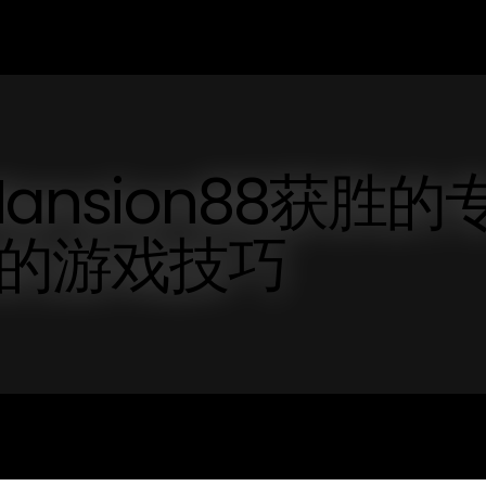
ansion88获胜的
的游戏技巧