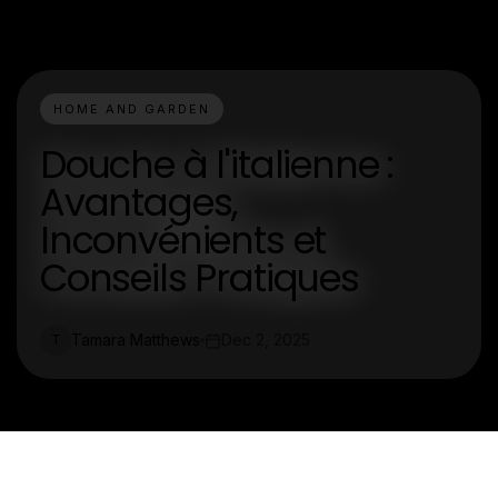
HOME AND GARDEN
Douche à l'italienne :
Avantages,
Inconvénients et
Conseils Pratiques
Tamara Matthews
Dec 2, 2025
T