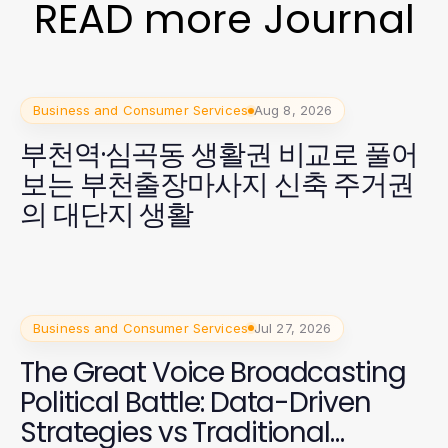
READ more Journal
Business and Consumer Services
Aug 8, 2026
부천역·심곡동 생활권 비교로 풀어
보는 부천출장마사지 신축 주거권
의 대단지 생활
Business and Consumer Services
Jul 27, 2026
The Great Voice Broadcasting
Political Battle: Data-Driven
Strategies vs Traditional