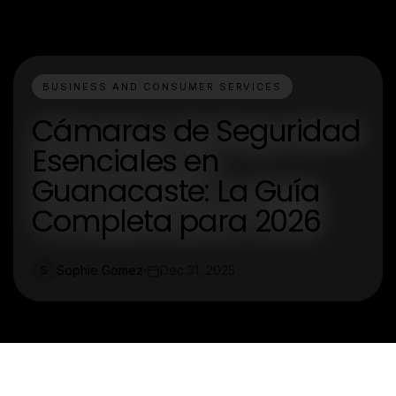
BUSINESS AND CONSUMER SERVICES
Cámaras de Seguridad
Esenciales en
Guanacaste: La Guía
Completa para 2026
Sophie Gomez
Dec 31, 2025
S